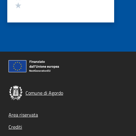
Valuta 1 stelle su 5
Comune di Agordo
Footer menu
Area riservata
Crediti