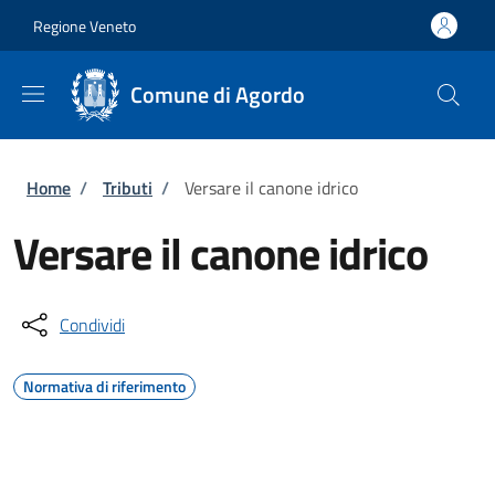
Salta al contenuto principale
Skip to footer content
Regione Veneto
Comune di Agordo
Briciole di pane
Home
/
Tributi
/
Versare il canone idrico
Versare il canone idrico
Condividi
Normativa di riferimento