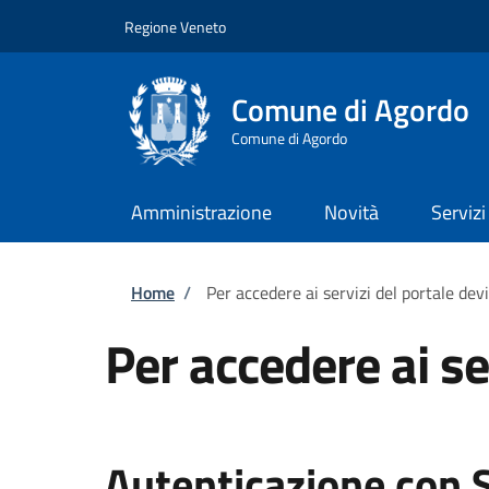
Salta al contenuto principale
Skip to footer content
Regione Veneto
Comune di Agordo
Comune di Agordo
Amministrazione
Novità
Servizi
Briciole di pane
Home
/
Per accedere ai servizi del portale dev
Per accedere ai se
Autenticazione con 