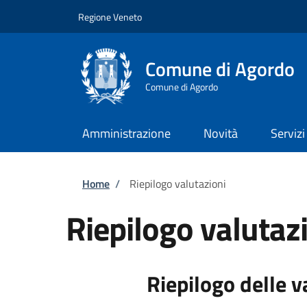
Salta al contenuto principale
Skip to footer content
Regione Veneto
Comune di Agordo
Comune di Agordo
Amministrazione
Novità
Servizi
Briciole di pane
Home
/
Riepilogo valutazioni
Riepilogo valutaz
Riepilogo delle v