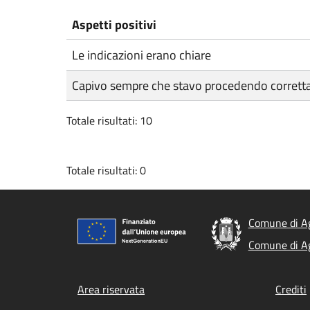
Aspetti positivi
Le indicazioni erano chiare
Capivo sempre che stavo procedendo corret
Totale risultati: 10
Totale risultati: 0
Comune di A
Comune di A
Footer menu
Area riservata
Crediti