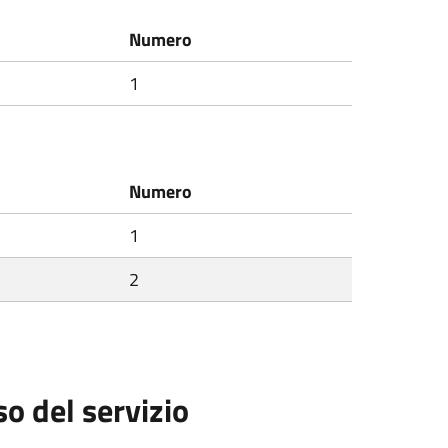
Numero
1
Numero
1
2
so del servizio