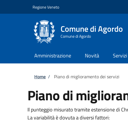
Salta al contenuto principale
Skip to footer content
Regione Veneto
Comune di Agordo
Comune di Agordo
Amministrazione
Novità
Servizi
Briciole di pane
Home
/
Piano di miglioramento dei servizi
Piano di migliora
Il punteggio misurato tramite estensione di C
La variabilità è dovuta a diversi fattori: