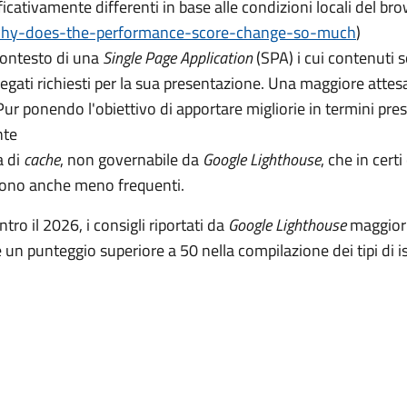
icativamente differenti in base alle condizioni locali del br
why-does-the-performance-score-change-so-much
)
contesto di una
Single Page Application
(SPA) i cui contenuti s
legati richiesti per la sua presentazione. Una maggiore attes
ur ponendo l'obiettivo di apportare migliorie in termini presta
nte
a di
cache
, non governabile da
Google Lighthouse
, che in cert
 sono anche meno frequenti.
tro il 2026, i consigli riportati da
Google Lighthouse
maggiorm
 un punteggio superiore a 50 nella compilazione dei tipi di i