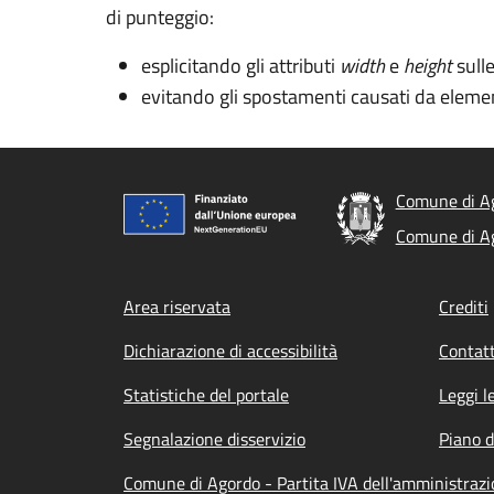
di punteggio:
esplicitando gli attributi
width
e
height
sull
evitando gli spostamenti causati da elemen
Comune di A
Comune di A
Footer menu
Area riservata
Crediti
Dichiarazione di accessibilità
Contatt
Statistiche del portale
Leggi l
Segnalazione disservizio
Piano d
Comune di Agordo - Partita IVA dell'amministra