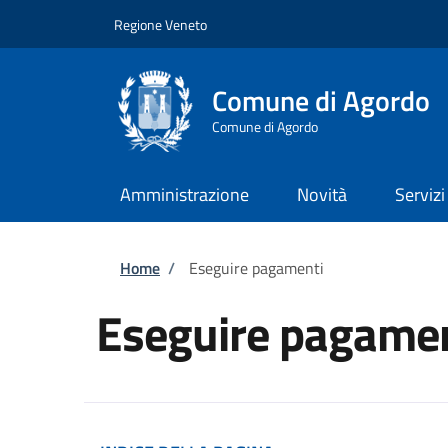
Salta al contenuto principale
Skip to footer content
Regione Veneto
Comune di Agordo
Comune di Agordo
Amministrazione
Novità
Servizi
Briciole di pane
Home
/
Eseguire pagamenti
Eseguire pagamen