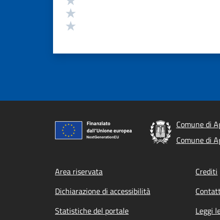
Valuta 2 stelle su 5
Valuta 1 stelle su 5
Comune di A
Comune di A
Footer menu
Area riservata
Crediti
Dichiarazione di accessibilità
Contatt
Statistiche del portale
Leggi l