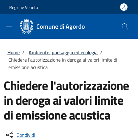
Salta al contenuto principale
Skip to footer content
Regione Veneto
Comune di Agordo
Briciole di pane
Home
/
Ambiente, paesaggio ed ecologia
/
Chiedere l'autorizzazione in deroga ai valori limite di
emissione acustica
Chiedere l'autorizzazione
in deroga ai valori limite
di emissione acustica
Condividi