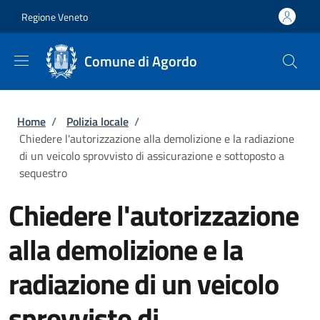
Salta al contenuto principale
Skip to footer content
Regione Veneto
Comune di Agordo
Briciole di pane
Home
/
Polizia locale
/
Chiedere l'autorizzazione alla demolizione e la radiazione
di un veicolo sprovvisto di assicurazione e sottoposto a
sequestro
Chiedere l'autorizzazione
alla demolizione e la
radiazione di un veicolo
sprovvisto di