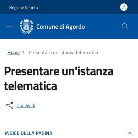
Salta al contenuto principale
Skip to footer content
Regione Veneto
Comune di Agordo
Briciole di pane
Home
/
Presentare un'istanza telematica
Presentare un'istanza
telematica
Condividi
INDICE DELLA PAGINA