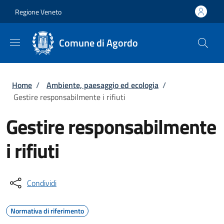
Salta al contenuto principale
Skip to footer content
Regione Veneto
Comune di Agordo
Briciole di pane
Home
/
Ambiente, paesaggio ed ecologia
/
Gestire responsabilmente i rifiuti
Gestire responsabilmente
i rifiuti
Condividi
Normativa di riferimento