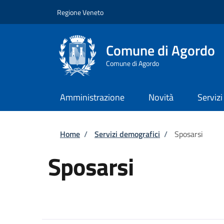
Salta al contenuto principale
Skip to footer content
Regione Veneto
Comune di Agordo
Comune di Agordo
Amministrazione
Novità
Servizi
Briciole di pane
Home
/
Servizi demografici
/
Sposarsi
Sposarsi