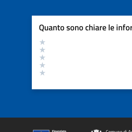
Quanto sono chiare le info
Valutazione
Valuta 5 stelle su 5
Valuta 4 stelle su 5
Valuta 3 stelle su 5
Valuta 2 stelle su 5
Valuta 1 stelle su 5
Comune di A