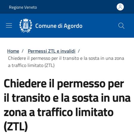
Salta al contenuto principale
Skip to footer content
Regione Veneto
Comune di Agordo
Briciole di pane
Home
/
Permessi ZTL e invalidi
/
Chiedere il permesso per il transito e la sosta in una zona
a traffico limitato (ZTL)
Chiedere il permesso per
il transito e la sosta in una
zona a traffico limitato
(ZTL)