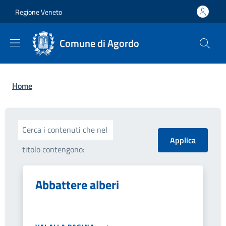
Salta al contenuto principale
Skip to footer content
Regione Veneto
Comune di Agordo
Briciole di pane
Home
Cerca i contenuti che nel
titolo contengono:
Abbattere alberi