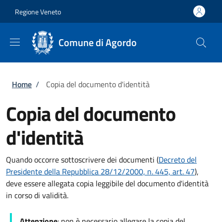
Salta al contenuto principale
Skip to footer content
Regione Veneto
Comune di Agordo
Briciole di pane
Home
/
Copia del documento d'identità
Copia del documento
d'identità
Quando occorre sottoscrivere dei documenti (
Decreto del
Presidente della Repubblica 28/12/2000, n. 445, art. 47
),
deve essere allegata copia leggibile del documento d'identità
in corso di validità.
Attenzione
: non è necessario allegare la copia del