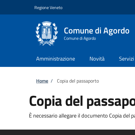
Salta al contenuto principale
Skip to footer content
Regione Veneto
Comune di Agordo
Comune di Agordo
Amministrazione
Novità
Servizi
Briciole di pane
Home
/
Copia del passaporto
Copia del passap
È necessario allegare il documento Copia del pa