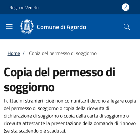
Salta al contenuto principale
Skip to footer content
Regione Veneto
Comune di Agordo
Briciole di pane
Home
/
Copia del permesso di soggiorno
Copia del permesso di
soggiorno
I cittadini stranieri (cioè non comunitari) devono allegare copia
del permesso di soggiorno o copia della ricevuta di
dichiarazione di soggiorno o copia della carta di soggiorno o
ricevuta attestante la presentazione della domanda di rinnovo
(se sta scadendo o è scaduta).