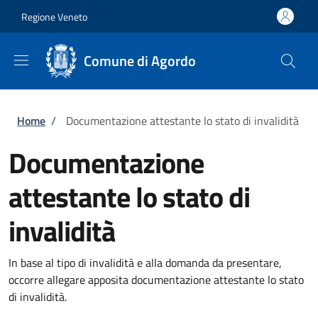
Salta al contenuto principale
Skip to footer content
Regione Veneto
Comune di Agordo
Briciole di pane
Home
/
Documentazione attestante lo stato di invalidità
Documentazione
attestante lo stato di
invalidità
In base al tipo di invalidità e alla domanda da presentare,
occorre allegare apposita documentazione attestante lo stato
di invalidità.