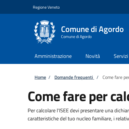
Salta al contenuto principale
Skip to footer content
Regione Veneto
Comune di Agordo
Comune di Agordo
Amministrazione
Novità
Servizi
Briciole di pane
Home
/
Domande frequenti
/
Come fare per
Come fare per calc
Per calcolare l'ISEE devi presentare una dichia
caratteristiche del tuo nucleo familiare, i relati