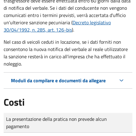
trasgressore deve essere effettuata entro 60 giorni dalla data
di notifica del verbale.
Se i dati del conducente non vengono
comunicati entro i termini previsti, verrà accertata d'ufficio
un'ulteriore sanzione pecuniaria (
Decreto legislativo
30/04/1992, n. 285, art. 126-bis
).
Nel caso di veicoli ceduti in locazione, se i dati forniti non
consentono la nuova notifica del verbale al reale utilizzatore
la sanzione resterà in carico all'impresa che ha effettuato il
noleggio.
Moduli da compilare e documenti da allegare
Costi
Tipo di pagamento
Importo
La presentazione della pratica non prevede alcun
pagamento