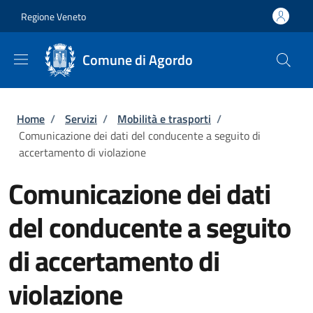
Salta al contenuto principale
Skip to footer content
Regione Veneto
Comune di Agordo
Briciole di pane
Home
/
Servizi
/
Mobilità e trasporti
/
Comunicazione dei dati del conducente a seguito di
accertamento di violazione
Comunicazione dei dati
del conducente a seguito
di accertamento di
violazione