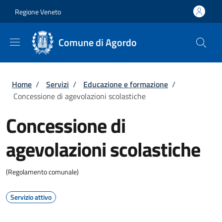
Salta al contenuto principale
Skip to footer content
Regione Veneto
Comune di Agordo
Briciole di pane
Home
/
Servizi
/
Educazione e formazione
/
Concessione di agevolazioni scolastiche
Concessione di
agevolazioni scolastiche
(Regolamento comunale)
Servizio attivo