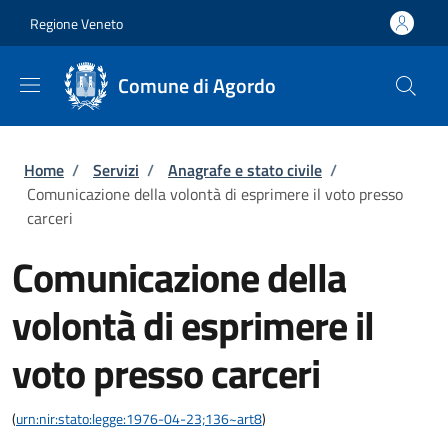
Salta al contenuto principale
Skip to footer content
Regione Veneto
Comune di Agordo
Briciole di pane
Home
/
Servizi
/
Anagrafe e stato civile
/
Comunicazione della volontà di esprimere il voto presso
carceri
Comunicazione della
volontà di esprimere il
voto presso carceri
(
urn:nir:stato:legge:1976-04-23;136~art8
)