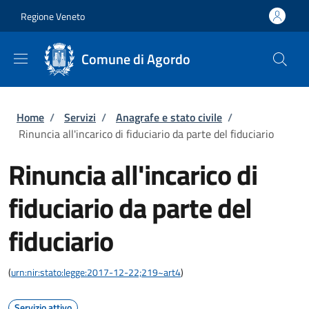
Salta al contenuto principale
Skip to footer content
Regione Veneto
Comune di Agordo
Briciole di pane
Home
/
Servizi
/
Anagrafe e stato civile
/
Rinuncia all'incarico di fiduciario da parte del fiduciario
Rinuncia all'incarico di
fiduciario da parte del
fiduciario
(
urn:nir:stato:legge:2017-12-22;219~art4
)
Servizio attivo