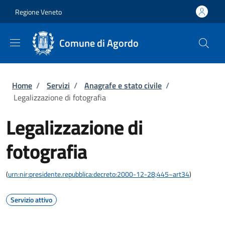
Salta al contenuto principale
Skip to footer content
Regione Veneto
Comune di Agordo
Briciole di pane
Home
/
Servizi
/
Anagrafe e stato civile
/
Legalizzazione di fotografia
Legalizzazione di
fotografia
(
urn:nir:presidente.repubblica:decreto:2000-12-28;445~art34
)
Servizio attivo