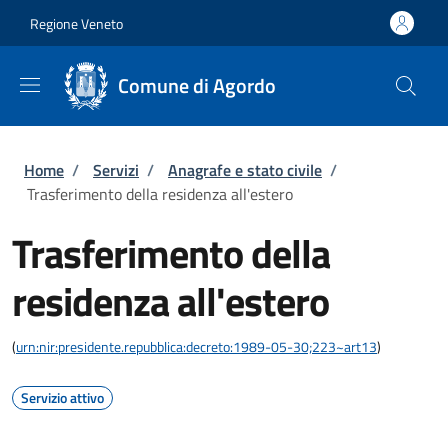
Salta al contenuto principale
Skip to footer content
Regione Veneto
Comune di Agordo
Briciole di pane
Home
/
Servizi
/
Anagrafe e stato civile
/
Trasferimento della residenza all'estero
Trasferimento della
residenza all'estero
(
urn:nir:presidente.repubblica:decreto:1989-05-30;223~art13
)
Servizio attivo