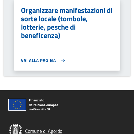
Organizzare manifestazioni di
sorte locale (tombole,
lotterie, pesche di
beneficenza)
VAI ALLA PAGINA
Comune di Agordo