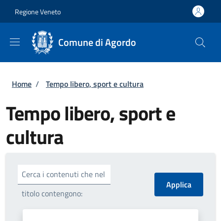
Salta al contenuto principale
Skip to footer content
Regione Veneto
Comune di Agordo
Briciole di pane
Home
/
Tempo libero, sport e cultura
Tempo libero, sport e
cultura
Cerca i contenuti che nel
titolo contengono: