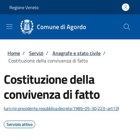
Salta al contenuto principale
Skip to footer content
Regione Veneto
Comune di Agordo
Briciole di pane
Home
/
Servizi
/
Anagrafe e stato civile
/
Costituzione della convivenza di fatto
Costituzione della
convivenza di fatto
(
urn:nir:presidente.repubblica:decreto:1989-05-30;223~art13
)
Servizio attivo