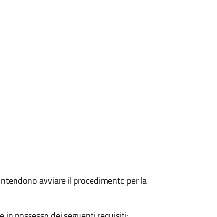
he intendono avviare il procedimento per la
e in possesso dei seguenti requisiti: