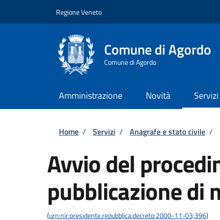
Salta al contenuto principale
Skip to footer content
Regione Veneto
Comune di Agordo
Comune di Agordo
Amministrazione
Novità
Servizi
Briciole di pane
Home
/
Servizi
/
Anagrafe e stato civile
/
Avvio del procedi
pubblicazione di
(
urn:nir:presidente.repubblica:decreto:2000-11-03;396
)