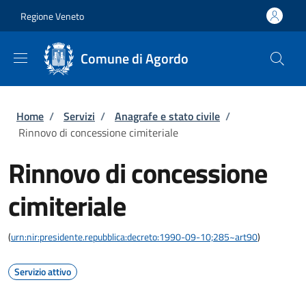
Salta al contenuto principale
Skip to footer content
Regione Veneto
Comune di Agordo
Briciole di pane
Home
/
Servizi
/
Anagrafe e stato civile
/
Rinnovo di concessione cimiteriale
Rinnovo di concessione
cimiteriale
(
urn:nir:presidente.repubblica:decreto:1990-09-10;285~art90
)
Servizio attivo