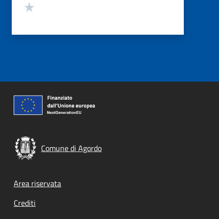
Valuta 1 stelle su 5
Comune di Agordo
Footer menu
Area riservata
Crediti