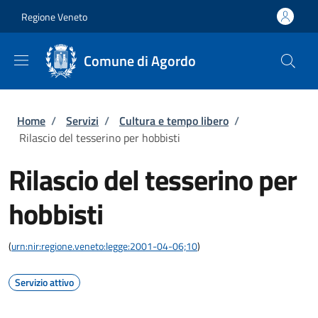
Salta al contenuto principale
Skip to footer content
Regione Veneto
Comune di Agordo
Briciole di pane
Home
/
Servizi
/
Cultura e tempo libero
/
Rilascio del tesserino per hobbisti
Rilascio del tesserino per
hobbisti
(
urn:nir:regione.veneto:legge:2001-04-06;10
)
Servizio attivo