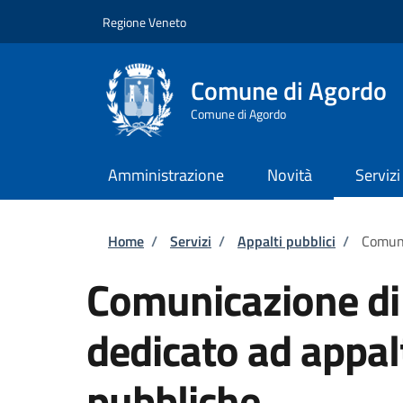
Salta al contenuto principale
Skip to footer content
Regione Veneto
Comune di Agordo
Comune di Agordo
Amministrazione
Novità
Servizi
Briciole di pane
Home
/
Servizi
/
Appalti pubblici
/
Comuni
Comunicazione di
dedicato ad appa
pubbliche