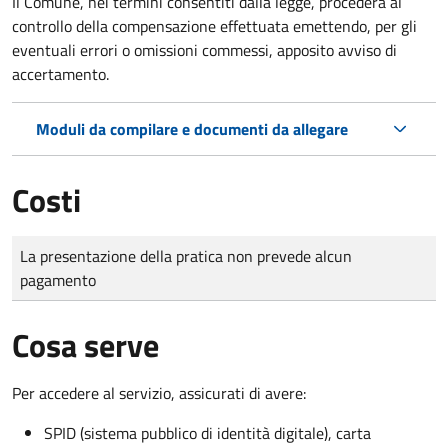
Il Comune, nei termini consentiti dalla legge, procederà al
controllo della compensazione effettuata emettendo, per gli
eventuali errori o omissioni commessi, apposito avviso di
accertamento.
Moduli da compilare e documenti da allegare
Costi
Tipo di pagamento
Importo
La presentazione della pratica non prevede alcun
pagamento
Cosa serve
Per accedere al servizio, assicurati di avere:
SPID (sistema pubblico di identità digitale), carta