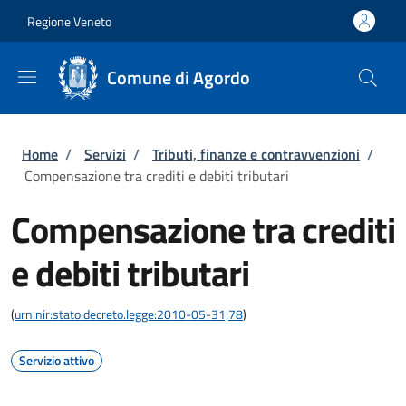
Salta al contenuto principale
Skip to footer content
Regione Veneto
Comune di Agordo
Briciole di pane
Home
/
Servizi
/
Tributi, finanze e contravvenzioni
/
Compensazione tra crediti e debiti tributari
Compensazione tra crediti
e debiti tributari
(
urn:nir:stato:decreto.legge:2010-05-31;78
)
Servizio attivo