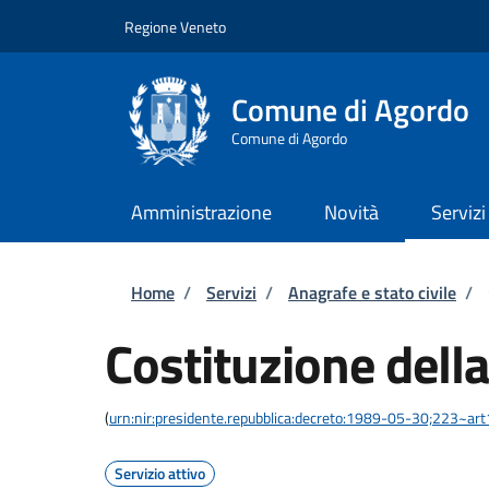
Salta al contenuto principale
Skip to footer content
Regione Veneto
Comune di Agordo
Comune di Agordo
Amministrazione
Novità
Servizi
Briciole di pane
Home
/
Servizi
/
Anagrafe e stato civile
/
Costituzione della
(
urn:nir:presidente.repubblica:decreto:1989-05-30;223~ar
Servizio attivo