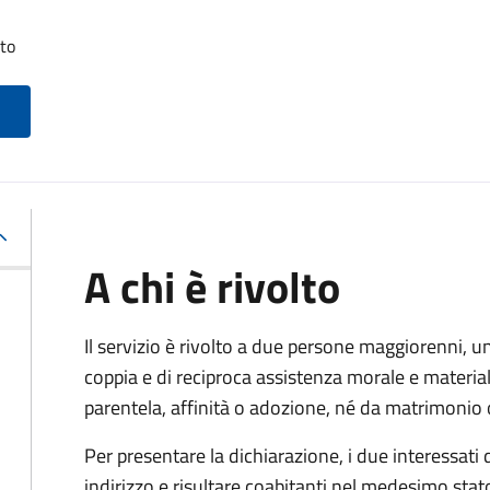
tto
A chi è rivolto
Il servizio è rivolto a due persone maggiorenni, un
coppia e di reciproca assistenza morale e materia
parentela, affinità o adozione, né da matrimonio 
Per presentare la dichiarazione, i due interessati
indirizzo e risultare coabitanti nel medesimo stato