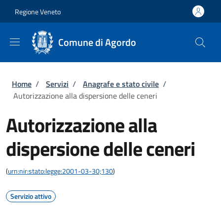
Salta al contenuto principale
Skip to footer content
Regione Veneto
Comune di Agordo
Briciole di pane
Home
/
Servizi
/
Anagrafe e stato civile
/
Autorizzazione alla dispersione delle ceneri
Autorizzazione alla
dispersione delle ceneri
(
urn:nir:stato:legge:2001-03-30;130
)
Servizio attivo