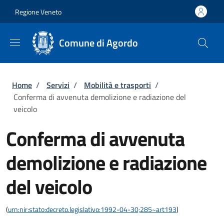
Salta al contenuto principale
Skip to footer content
Regione Veneto
Comune di Agordo
Briciole di pane
Home
/
Servizi
/
Mobilità e trasporti
/
Conferma di avvenuta demolizione e radiazione del
veicolo
Conferma di avvenuta
demolizione e radiazione
del veicolo
(
urn:nir:stato:decreto.legislativo:1992-04-30;285~art193
)