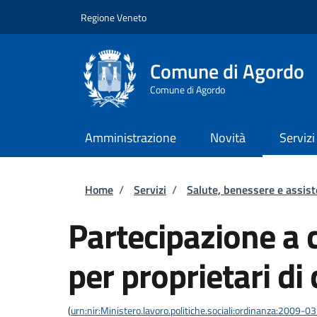
Salta al contenuto principale
Skip to footer content
Regione Veneto
Comune di Agordo
Comune di Agordo
Amministrazione
Novità
Servizi
Briciole di pane
Home
/
Servizi
/
Salute, benessere e assis
Partecipazione a 
per proprietari di 
(
urn:nir:Ministero.lavoro.politiche.sociali:ordinanza:2009-