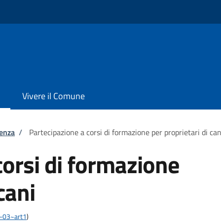
Vivere il Comune
tenza
/
Partecipazione a corsi di formazione per proprietari di can
corsi di formazione
cani
03-03~art1
)