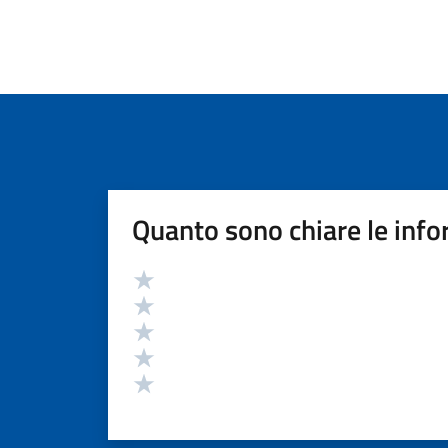
Quanto sono chiare le info
Valutazione
Valuta 5 stelle su 5
Valuta 4 stelle su 5
Valuta 3 stelle su 5
Valuta 2 stelle su 5
Valuta 1 stelle su 5