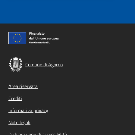
Comune di Agordo
Footer menu
Area riservata
Crediti
Informativa privacy
Note legali
Dichiarazione di accessibilità