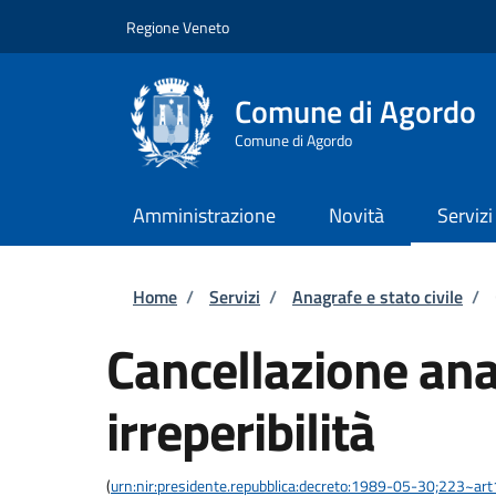
Salta al contenuto principale
Skip to footer content
Regione Veneto
Comune di Agordo
Comune di Agordo
Amministrazione
Novità
Servizi
Briciole di pane
Home
/
Servizi
/
Anagrafe e stato civile
/
Cancellazione ana
irreperibilità
(
urn:nir:presidente.repubblica:decreto:1989-05-30;223~ar