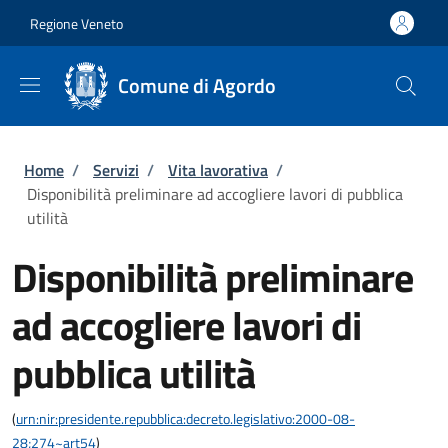
Salta al contenuto principale
Skip to footer content
Regione Veneto
Comune di Agordo
Briciole di pane
Home
/
Servizi
/
Vita lavorativa
/
Disponibilità preliminare ad accogliere lavori di pubblica
utilità
Disponibilità preliminare
ad accogliere lavori di
pubblica utilità
(
urn:nir:presidente.repubblica:decreto.legislativo:2000-08-
28;274~art54
)