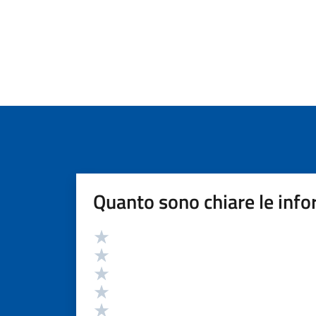
Quanto sono chiare le info
Valutazione
Valuta 5 stelle su 5
Valuta 4 stelle su 5
Valuta 3 stelle su 5
Valuta 2 stelle su 5
Valuta 1 stelle su 5