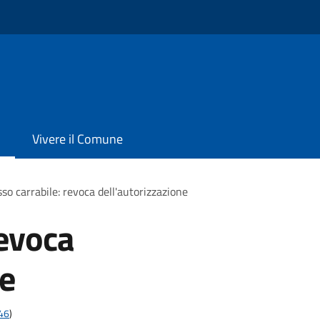
Vivere il Comune
so carrabile: revoca dell'autorizzazione
revoca
ne
t46
)