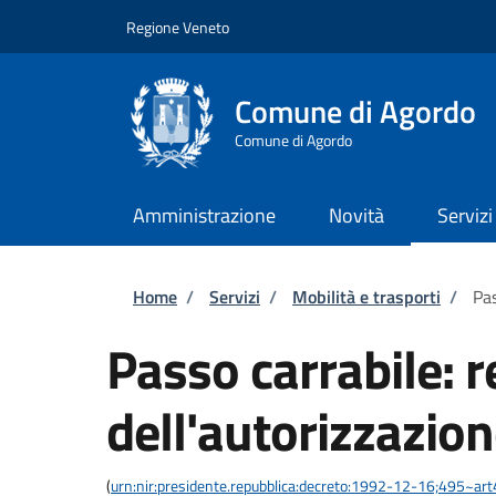
Salta al contenuto principale
Skip to footer content
Regione Veneto
Comune di Agordo
Comune di Agordo
Amministrazione
Novità
Servizi
Briciole di pane
Home
/
Servizi
/
Mobilità e trasporti
/
Pas
Passo carrabile: 
dell'autorizzazio
(
urn:nir:presidente.repubblica:decreto:1992-12-16;495~ar