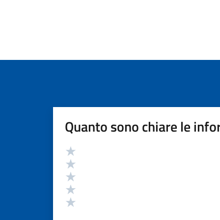
Quanto sono chiare le info
Valutazione
Valuta 5 stelle su 5
Valuta 4 stelle su 5
Valuta 3 stelle su 5
Valuta 2 stelle su 5
Valuta 1 stelle su 5