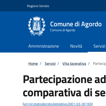
Salta al contenuto principale
Skip to footer content
Regione Veneto
Comune di Agordo
Comune di Agordo
Amministrazione
Novità
Servizi
Briciole di pane
Home
/
Servizi
/
Vita lavorativa
/
Parteci
Partecipazione a
comparativa di se
(
urn:nir:stato:decreto.legislativo:2001-03-30;165
)