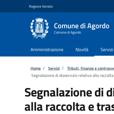
Salta al contenuto principale
Skip to footer content
Regione Veneto
Comune di Agordo
Comune di Agordo
Amministrazione
Novità
Servizi
Briciole di pane
Home
/
Servizi
/
Tributi, finanze e contravv
Segnalazione di disservizio relativo alla raccolta
Segnalazione di di
alla raccolta e tra