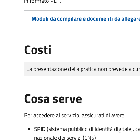
in formato PDF.
Moduli da compilare e documenti da allegar
Costi
Tipo di pagamento
Importo
La presentazione della pratica non prevede al
Cosa serve
Per accedere al servizio, assicurati di avere:
SPID (sistema pubblico di identità digitale), ca
nazionale dei servizi (CNS)