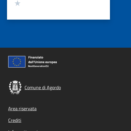
Valuta 1 stelle su 5
Comune di Agordo
Footer menu
Area riservata
Crediti