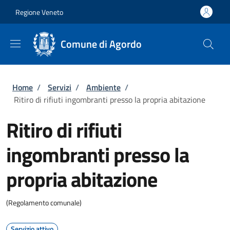
Salta al contenuto principale
Skip to footer content
Regione Veneto
Comune di Agordo
Briciole di pane
Home
/
Servizi
/
Ambiente
/
Ritiro di rifiuti ingombranti presso la propria abitazione
Ritiro di rifiuti
ingombranti presso la
propria abitazione
(Regolamento comunale)
Servizio attivo