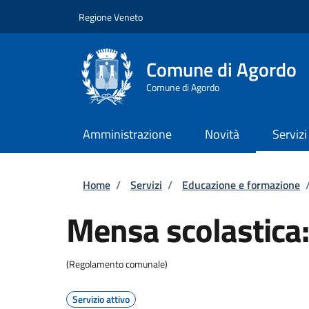
Salta al contenuto principale
Skip to footer content
Regione Veneto
Comune di Agordo
Comune di Agordo
Amministrazione
Novità
Servizi
Briciole di pane
Home
/
Servizi
/
Educazione e formazione
Mensa scolastica: 
(Regolamento comunale)
Servizio attivo