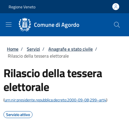
Salta al contenuto principale
Skip to footer content
Regione Veneto
Comune di Agordo
Briciole di pane
Home
/
Servizi
/
Anagrafe e stato civile
/
Rilascio della tessera elettorale
Rilascio della tessera
elettorale
(
urn:nir:presidente.repubblica:decreto:2000-09-08;299~art4
)
Servizio attivo