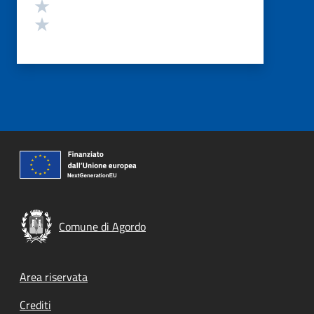
Valuta 2 stelle su 5
Valuta 1 stelle su 5
Comune di Agordo
Footer menu
Area riservata
Crediti