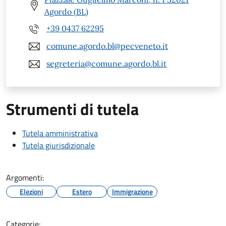
Agordo (BL)
+39 0437 62295
comune.agordo.bl@pecveneto.it
segreteria@comune.agordo.bl.it
Strumenti di tutela
Tutela amministrativa
Tutela giurisdizionale
Argomenti:
Elezioni
Estero
Immigrazione
Categorie: