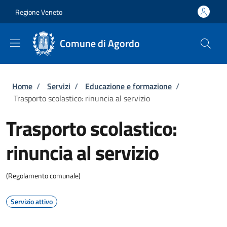
Salta al contenuto principale
Skip to footer content
Regione Veneto
Comune di Agordo
Briciole di pane
Home
/
Servizi
/
Educazione e formazione
/
Trasporto scolastico: rinuncia al servizio
Trasporto scolastico:
rinuncia al servizio
(Regolamento comunale)
Servizio attivo