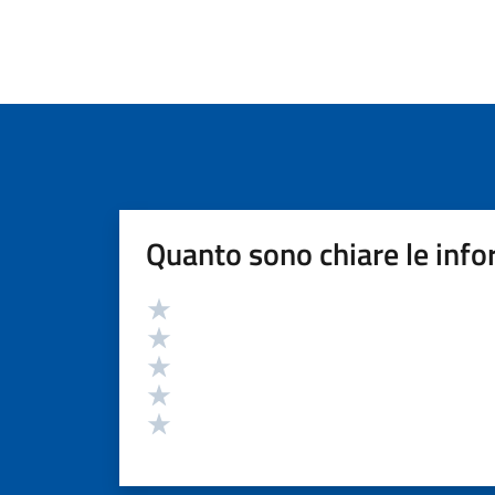
Quanto sono chiare le info
Valutazione
Valuta 5 stelle su 5
Valuta 4 stelle su 5
Valuta 3 stelle su 5
Valuta 2 stelle su 5
Valuta 1 stelle su 5