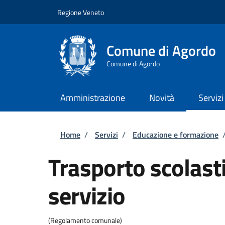
Salta al contenuto principale
Skip to footer content
Regione Veneto
Comune di Agordo
Comune di Agordo
Amministrazione
Novità
Servizi
Briciole di pane
Home
/
Servizi
/
Educazione e formazione
Trasporto scolasti
servizio
(Regolamento comunale)