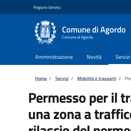
Salta al contenuto principale
Skip to footer content
Regione Veneto
Comune di Agordo
Comune di Agordo
Amministrazione
Novità
Servizi
Briciole di pane
Home
/
Servizi
/
Mobilità e trasporti
/
Per
Permesso per il tr
una zona a traffic
rilascio del per