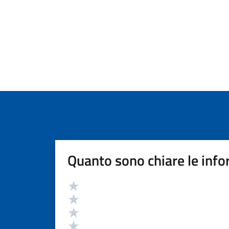
Quanto sono chiare le info
Valutazione
Valuta 5 stelle su 5
Valuta 4 stelle su 5
Valuta 3 stelle su 5
Valuta 2 stelle su 5